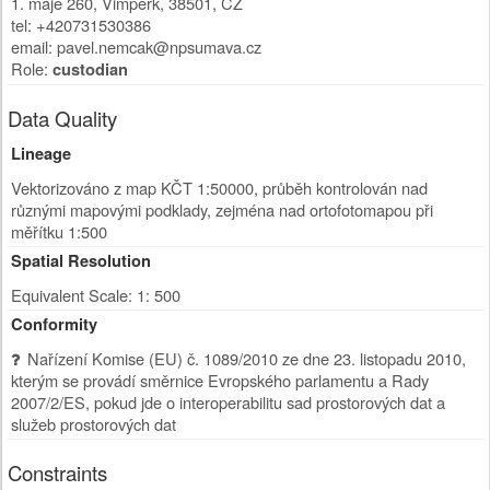
1. máje 260
,
Vimperk
,
38501
,
CZ
tel: +420731530386
email: pavel.nemcak@npsumava.cz
Role:
custodian
Data Quality
Lineage
Vektorizováno z map KČT 1:50000, průběh kontrolován nad
různými mapovými podklady, zejména nad ortofotomapou při
měřítku 1:500
Spatial Resolution
Equivalent Scale: 1: 500
Conformity
Nařízení Komise (EU) č. 1089/2010 ze dne 23. listopadu 2010,
kterým se provádí směrnice Evropského parlamentu a Rady
2007/2/ES, pokud jde o interoperabilitu sad prostorových dat a
služeb prostorových dat
Constraints