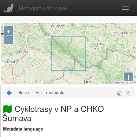
Metadata catalogue
+
−
i
Basic
Full
metadata
Cyklotrasy v NP a CHKO
Šumava
Metadata language